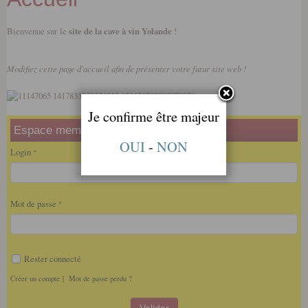
Alcools et spiritueux
Bienvenue sur le
site de la cave à vin Yolande
!
Champagnes
Modifiez cette page d'accueil afin de présenter votre futur site web !
Bières
Produits du Terroir
Je confirme être majeur
Espace membre
Coffrets Cadeaux
OUI
-
NON
Login
Accessoires
Vente de la semaine
Mot de passe
Nos Coordonnées
Rester connecté
Créer un compte
|
Mot de passe perdu ?